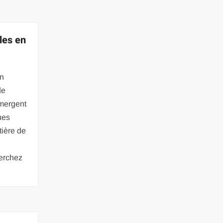
les en
en
de
mergent
ues
tière de
herchez