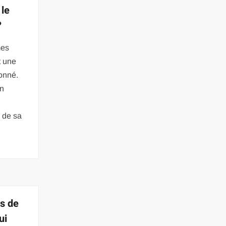
 le
?
mes
t une
onné.
on
, de sa
s de
ui