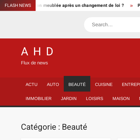
Skip
ublé location meublée après un changement de loi ?
FLASH NEWS
Panneau 
to
content
Search
A H D
Flux de news
ACTU
AUTO
BEAUTÉ
CUISINE
ENTREP
IMMOBILIER
JARDIN
LOISIRS
MAISON
Catégorie :
Beauté