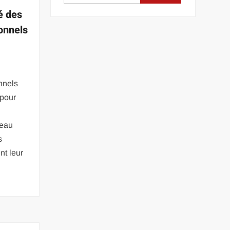
é des
onnels
nnels
 pour
peau
s
nt leur