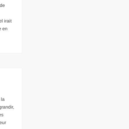
 de
 irait
e en
 la
randir,
es
leur