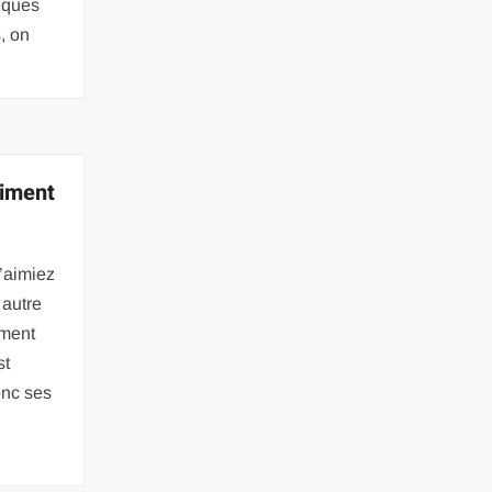
siques
, on
aiment
’aimiez
 autre
ement
st
onc ses