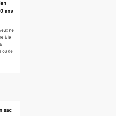
ien
60 ans
eveux ne
me à la
la
e ou de
n sac