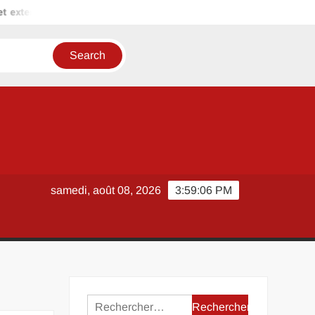
sion
Gond porte : les points de contrôle avant l’achat en mag
samedi, août 08, 2026
3:59:07 PM
Rechercher :