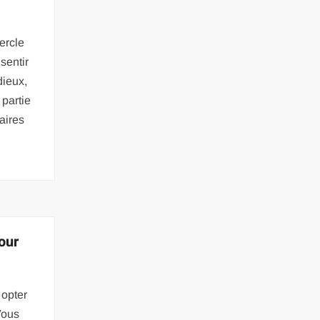
cercle
 sentir
dieux,
 partie
aires
our
 opter
Vous