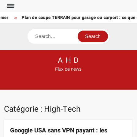
Skip
to
Plan de coupe TERRAIN pour garage ou carport : ce que doit v
content
Search
A H D
Flux de news
Catégorie :
High-Tech
Googgle USA sans VPN payant : les