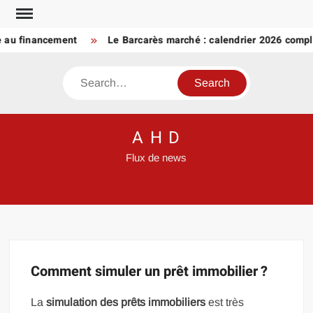
Skip
to
e au financement
Le Barcarès marché : calendrier 2026 compl
content
Search
A H D
Flux de news
Comment simuler un prêt immobilier ?
La
simulation des prêts immobiliers
est très