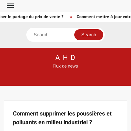
Skip
to
er le partage du prix de vente ?
Comment mettre à jour votre
content
Search
A H D
Flux de news
Comment supprimer les poussières et
polluants en milieu industriel ?