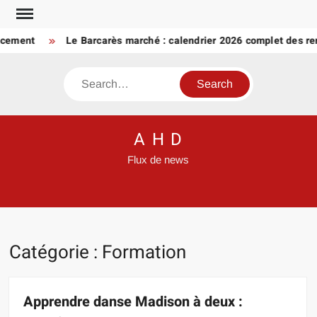
Skip
to
ent
Le Barcarès marché : calendrier 2026 complet des rende
content
Search
A H D
Flux de news
Catégorie :
Formation
Apprendre danse Madison à deux :