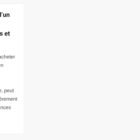
d’un
s et
acheter
en
e, peut
ièrement
ances