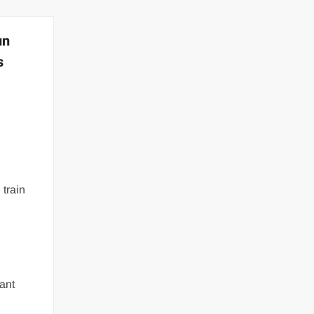
un
s
train
sant