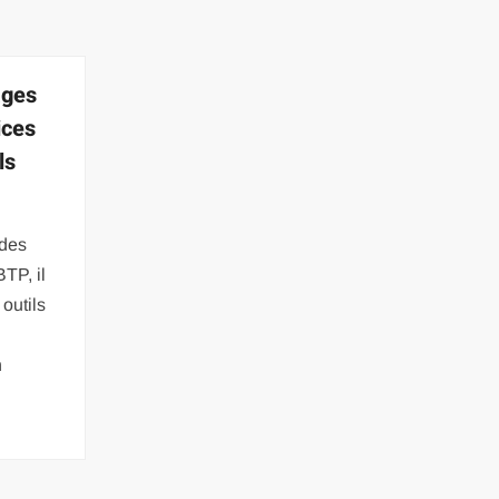
ages
ices
ls
 des
BTP, il
 outils
n