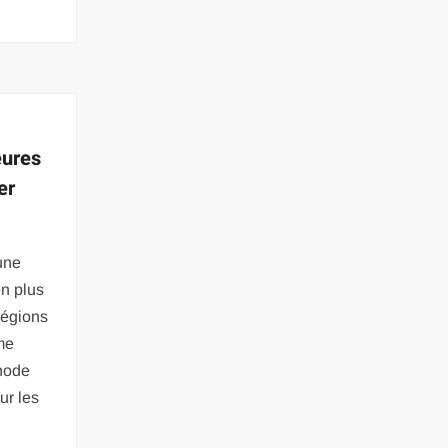
eures
er
 une
en plus
 régions
me
thode
ur les