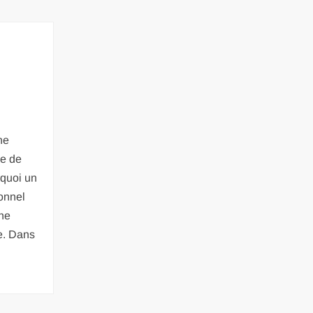
ne
ie de
rquoi un
onnel
une
ie. Dans