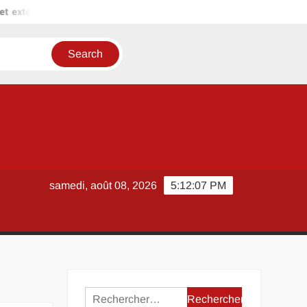
ension
Gond porte : les points de contrôle avant l’achat en m
samedi, août 08, 2026
5:12:07 PM
Rechercher :