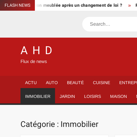
Skip
meublé location meublée après un changement de loi ?
FLASH NEWS
Pannea
to
content
Search
A H D
Flux de news
ACTU
AUTO
BEAUTÉ
CUISINE
ENTREP
IMMOBILIER
JARDIN
LOISIRS
MAISON
Catégorie :
Immobilier