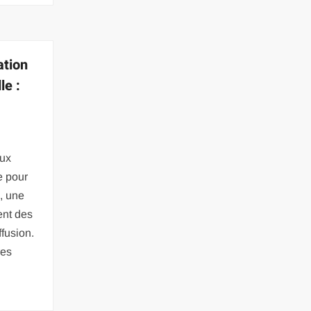
ation
le :
t
ux
e pour
, une
ent des
ffusion.
res