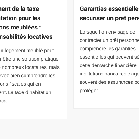
ent de la taxe
Garanties essentielle
itation pour les
sécuriser un prêt per
ions meublées :
Lorsque l’on envisage de
nsabilités locatives
contracter un prêt personnel
comprendre les garanties
un logement meublé peut
essentielles qui peuvent s
r être une solution pratique
cette démarche financière.
 nombreux locataires, mais
institutions bancaires exig
evez bien comprendre les
souvent des assurances p
ions fiscales qui en
protéger
nt. La taxe d’habitation,
ocal