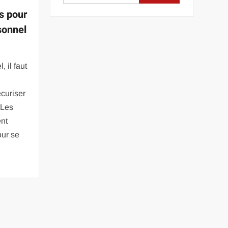
s pour
sonnel
, il faut
écuriser
 Les
ent
our se