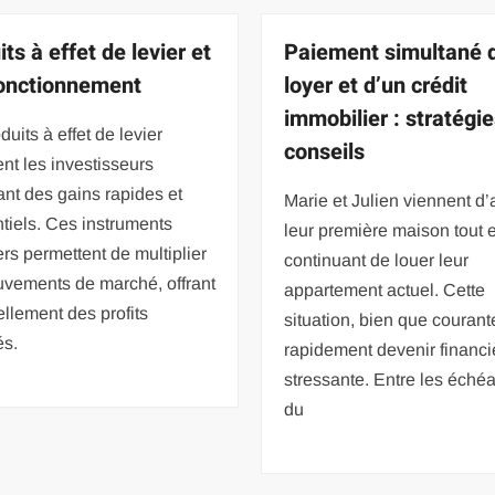
ts à effet de levier et
Paiement simultané 
fonctionnement
loyer et d’un crédit
immobilier : stratégie
duits à effet de levier
conseils
nt les investisseurs
nt des gains rapides et
Marie et Julien viennent d’
tiels. Ces instruments
leur première maison tout 
ers permettent de multiplier
continuant de louer leur
uvements de marché, offrant
appartement actuel. Cette
ellement des profits
situation, bien que courant
és.
rapidement devenir financ
stressante. Entre les éché
du