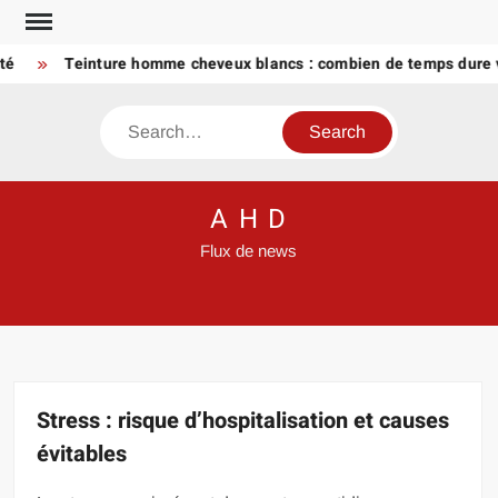
Skip
to
Teinture homme cheveux blancs : combien de temps dure vrai
content
Search
A H D
Flux de news
Stress : risque d’hospitalisation et causes
évitables