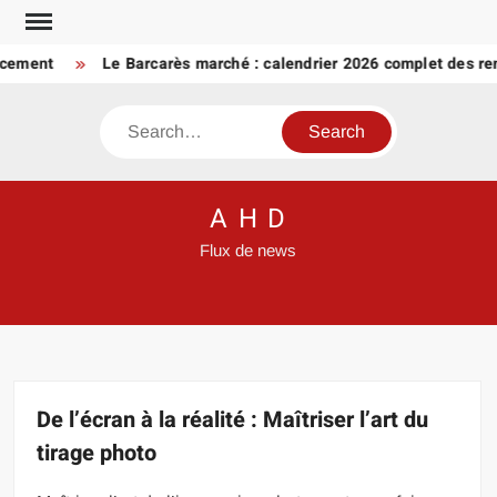
Skip
to
ent
Le Barcarès marché : calendrier 2026 complet des rende
content
Search
A H D
Flux de news
De l’écran à la réalité : Maîtriser l’art du
tirage photo