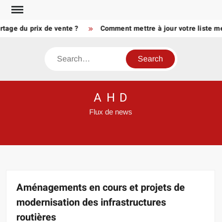
Skip
to
 du prix de vente ?
Comment mettre à jour votre liste meubl
content
Search
A H D
Flux de news
Aménagements en cours et projets de
modernisation des infrastructures
routières