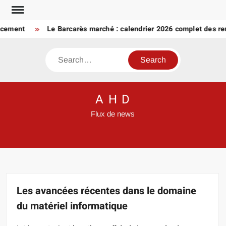
Skip
to
ment
Le Barcarès marché : calendrier 2026 complet des rende
content
Search
A H D
Flux de news
Les avancées récentes dans le domaine
du matériel informatique