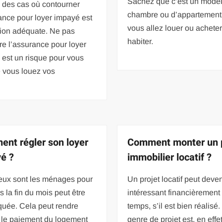
Sachez que c’est un modè
ve des cas où contourner
chambre ou d’appartement
ance pour loyer impayé est
vous allez louer ou acheter
tion adéquate. Ne pas
habiter.
re l’assurance pour loyer
est un risque pour vous
e vous louez vos
nt régler son loyer
Comment monter un p
é ?
immobilier locatif ?
ux sont les ménages pour
Un projet locatif peut deven
s la fin du mois peut être
intéressant financièrement 
quée. Cela peut rendre
temps, s’il est bien réalisé
le le paiement du logement
genre de projet est, en effet