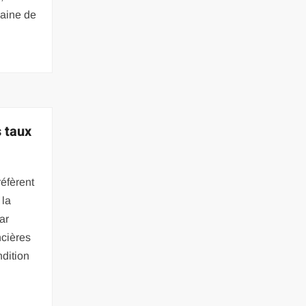
aine de
 taux
éfèrent
 la
Par
ncières
ndition