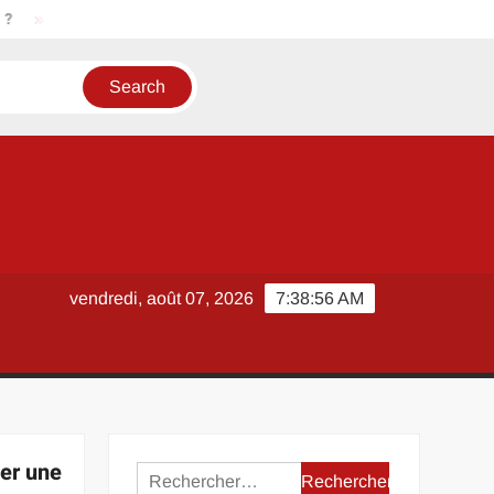
SoHo New York New York à pied : parcours optimisé depuis Manha
vendredi, août 07, 2026
7:38:57 AM
ler une
Rechercher :