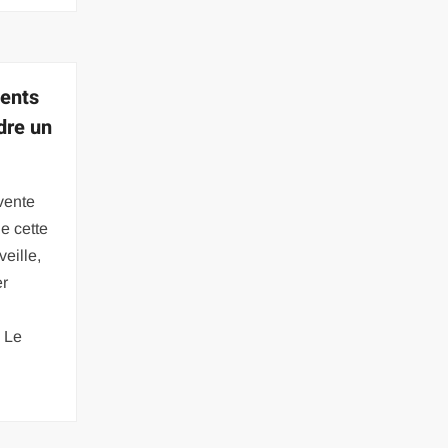
ments
dre un
vente
e cette
eille,
er
s
. Le