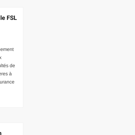
le FSL
gement
x
ultés de
ères à
surance
n