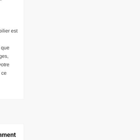
ilier est
 que
ges,
votre
 ce
mment