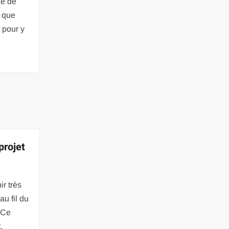
le de
 que
 pour y
rojet
ir très
au fil du
. Ce
,