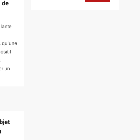
e de
lante
s qu’une
ositif
s
er un
bjet
u