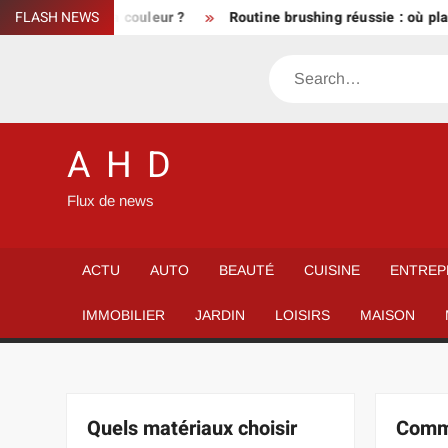
Skip
aiment la couleur ?
FLASH NEWS
Routine brushing réussie : où placer le 
to
content
Search
A H D
Flux de news
ACTU
AUTO
BEAUTÉ
CUISINE
ENTREP
IMMOBILIER
JARDIN
LOISIRS
MAISON
Quels matériaux choisir
Comme