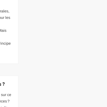
rales,
our les
Mais
rincipe
s ?
 sur ce
èces ?