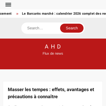
Skip
to
ent
Le Barcarès marché : calendrier 2026 complet des rende
content
Search
A H D
Flux de news
Masser les tempes : effets, avantages et
précautions à connaître