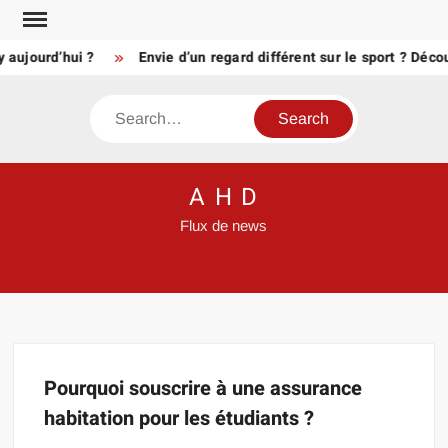
Skip
to
 aujourd’hui ?
Envie d’un regard différent sur le sport ? Déc
content
Search
A H D
Flux de news
Pourquoi souscrire à une assurance
habitation pour les étudiants ?