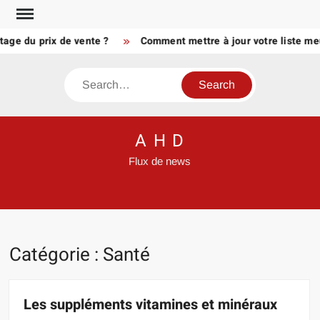
Skip
to
 du prix de vente ?
Comment mettre à jour votre liste meublé
content
Search
A H D
Flux de news
Catégorie :
Santé
Les suppléments vitamines et minéraux